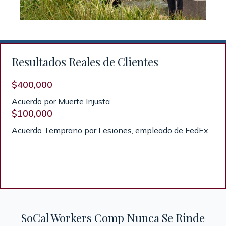
Resultados Reales de Clientes
$400,000
$2
Acuerdo por Muerte Injusta
Co
$100,000
Ci
Acuerdo Temprano por Lesiones, empleado de FedEx
Re
Di
SoCal Workers Comp Nunca Se Rinde