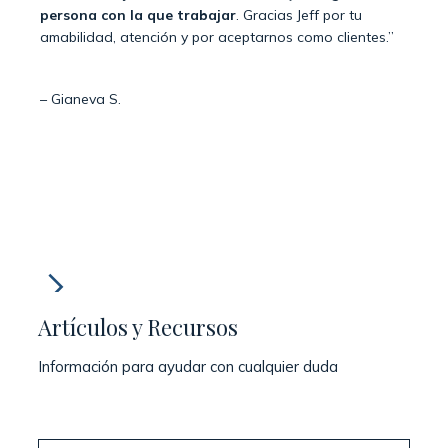
persona con la que trabajar
. Gracias Jeff por tu
manejo
amabilidad, atención y por aceptarnos como clientes.”
graci
negad
es la
– Gianeva S.
resol
– Joha
Artículos y Recursos
Información para ayudar con cualquier duda